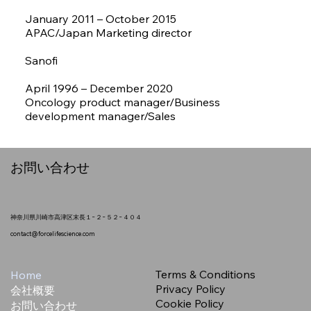
January 2011 – October 2015
APAC/Japan Marketing director
​
Sanofi
April 1996 – December 2020
Oncology product manager/Business
development manager/Sales
​お問い合わせ
神奈川県川崎市高津区末長１−２−５２−４０４
contact@forcelifescience.com
Terms & Conditions
Home
Privacy Policy
会社概要
Cookie Policy
お問い合わせ