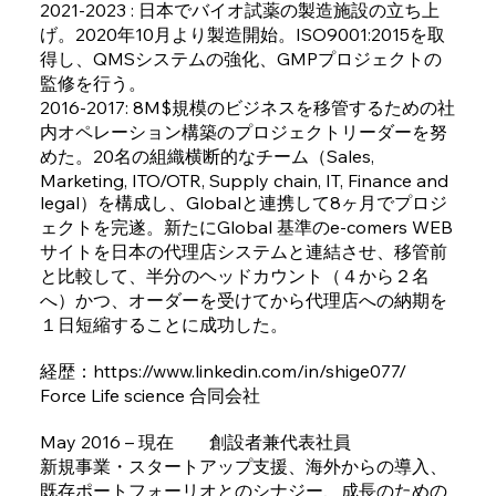
2021-2023 : 日本でバイオ試薬の製造施設の立ち上
げ。2020年10月より製造開始。ISO9001:2015を取
得し、QMSシステムの強化、GMPプロジェクトの
監修を行う。
2016-2017: 8M$規模のビジネスを移管するための社
内オペレーション構築のプロジェクトリーダーを努
めた。20名の組織横断的なチーム（Sales,
Marketing, ITO/OTR, Supply chain, IT, Finance and
legal）を構成し、Globalと連携して8ヶ月でプロジ
ェクトを完遂。新たにGlobal 基準のe-comers WEB
サイトを日本の代理店システムと連結させ、移管前
と比較して、半分のヘッドカウント（４から２名
へ）かつ、オーダーを受けてから代理店への納期を
１日短縮することに成功した。
経歴：
https://www.linkedin.com/in/shige077/
Force Life science 合同会社
May 2016 – 現在 創設者兼代表社員
新規事業・スタートアップ支援、海外からの導入、
既存ポートフォーリオとのシナジー、成長のための