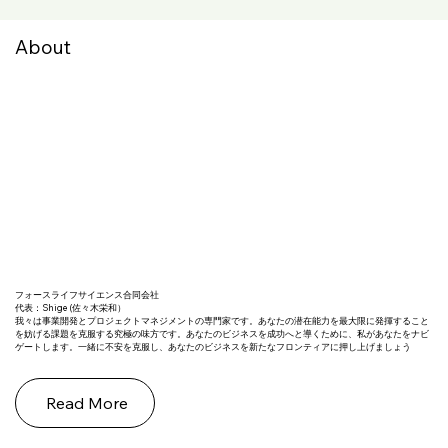
About
フォースライフサイエンス合同会社
代表：Shige (佐々木栄和）
我々は事業開発とプロジェクトマネジメントの専門家です。あなたの潜在能力を最大限に発揮すること
を妨げる課題を克服する究極の味方です。あなたのビジネスを成功へと導くために、私があなたをナビ
ゲートします。一緒に不安を克服し、あなたのビジネスを新たなフロンティアに押し上げましょう
Read More